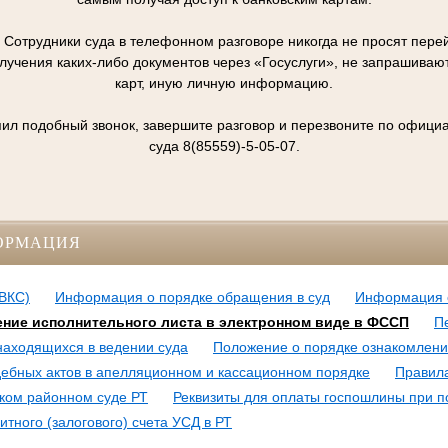
отрудники суда в телефонном разговоре никогда не просят перей
олучения каких-либо документов через «Госуслуги», не запрашивают
карт, иную личную информацию.
упил подобный звонок, завершите разговор и перезвоните по офиц
суда 8(85559)-5-05-07.
ОРМАЦИЯ
ВКС)
Информация о порядке обращения в суд
Информация 
ние исполнительного листа в электронном виде в ФССП
П
 находящихся в ведении суда
Положение о порядке ознакомлени
ебных актов в апелляционном и кассационном порядке
Правил
ком районном суде РТ
Реквизиты для оплаты госпошлины при по
итного (залогового) счета УСД в РТ