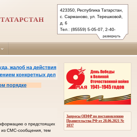
423350, Республика Татарстан,
с. Сарманово, ул. Терешковой,
ТАТАРСТАН
д. 6
Тел.: (85559) 5-05-07, 2-40-
35 (ф.)
развернуть
sarmanovsky.tat@sudrf.ru
да, жалоб на действия
рением конкретных дел
ом порядке
Запросы ОПФР по постановлению
Правительства РФ от 28.06.2021 №
 информацию о предстоящих
1037
од из СМС-сообщения, тем