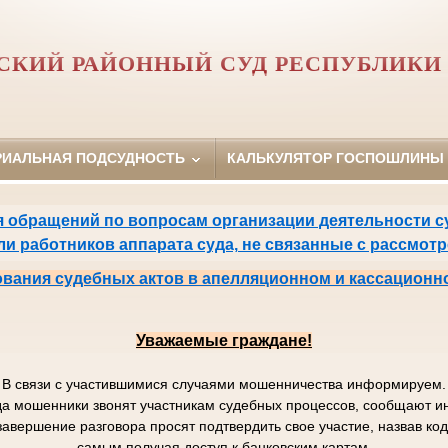
СКИЙ РАЙОННЫЙ СУД РЕСПУБЛИКИ 
РИАЛЬНАЯ ПОДСУДНОСТЬ
КАЛЬКУЛЯТОР ГОСПОШЛИНЫ
 обращений по вопросам организации деятельности су
или работников аппарата суда, не связанные с рассмот
вания судебных актов в апелляционном и кассационн
Уважаемые граждане!
В связи с участившимися случаями мошенничества информируем.
да мошенники звонят участникам судебных процессов, сообщают
завершение разговора просят подтвердить свое участие, назвав к
самым получая доступ к банковским картам.