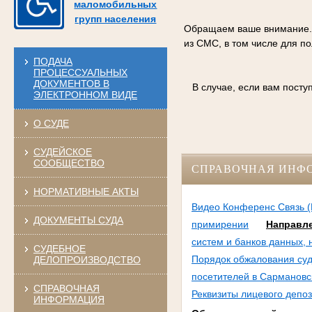
маломобильных
групп населения
Обращаем ваше внимание. С
из СМС, в том числе для п
ПОДАЧА
ПРОЦЕССУАЛЬНЫХ
ДОКУМЕНТОВ В
В случае, если вам пост
ЭЛЕКТРОННОМ ВИДЕ
О СУДЕ
СУДЕЙСКОЕ
СООБЩЕСТВО
СПРАВОЧНАЯ ИНФ
НОРМАТИВНЫЕ АКТЫ
Видео Конференс Связь (
ДОКУМЕНТЫ СУДА
примирении
Направле
систем и банков данных,
СУДЕБНОЕ
Порядок обжалования суд
ДЕЛОПРОИЗВОДСТВО
посетителей в Сармановс
СПРАВОЧНАЯ
Реквизиты лицевого депоз
ИНФОРМАЦИЯ