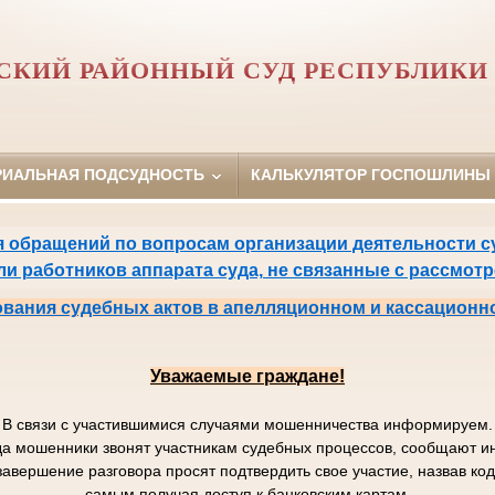
СКИЙ РАЙОННЫЙ СУД РЕСПУБЛИКИ 
РИАЛЬНАЯ ПОДСУДНОСТЬ
КАЛЬКУЛЯТОР ГОСПОШЛИНЫ
 обращений по вопросам организации деятельности су
или работников аппарата суда, не связанные с рассмот
вания судебных актов в апелляционном и кассационн
Уважаемые граждане!
В связи с участившимися случаями мошенничества информируем.
да мошенники звонят участникам судебных процессов, сообщают
завершение разговора просят подтвердить свое участие, назвав к
самым получая доступ к банковским картам.