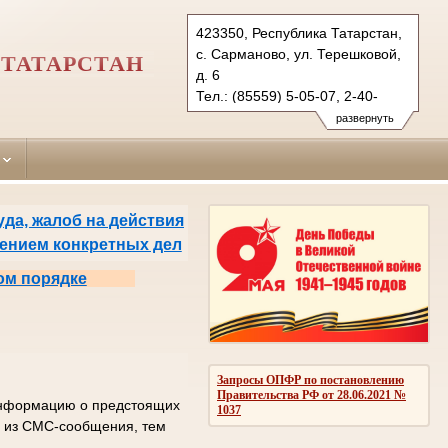
423350, Республика Татарстан,
с. Сарманово, ул. Терешковой,
ТАТАРСТАН
д. 6
Тел.: (85559) 5-05-07, 2-40-
35 (ф.)
развернуть
sarmanovsky.tat@sudrf.ru
да, жалоб на действия
рением конкретных дел
ом порядке
Запросы ОПФР по постановлению
Правительства РФ от 28.06.2021 №
 информацию о предстоящих
1037
од из СМС-сообщения, тем