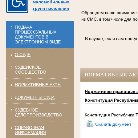
маломобильных
групп населения
Обращаем ваше внимание. С
из СМС, в том числе для п
ПОДАЧА
ПРОЦЕССУАЛЬНЫХ
ДОКУМЕНТОВ В
В случае, если вам пост
ЭЛЕКТРОННОМ ВИДЕ
О СУДЕ
СУДЕЙСКОЕ
СООБЩЕСТВО
НОРМАТИВНЫЕ АК
НОРМАТИВНЫЕ АКТЫ
Нормативно правовые а
ДОКУМЕНТЫ СУДА
Конституция Республик
СУДЕБНОЕ
ДЕЛОПРОИЗВОДСТВО
Конституция Республики 
Скачать документ
СПРАВОЧНАЯ
ИНФОРМАЦИЯ