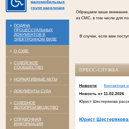
маломобильных
групп населения
Обращаем ваше внимание. С
из СМС, в том числе для п
ПОДАЧА
ПРОЦЕССУАЛЬНЫХ
ДОКУМЕНТОВ В
В случае, если вам пост
ЭЛЕКТРОННОМ ВИДЕ
О СУДЕ
СУДЕЙСКОЕ
СООБЩЕСТВО
ПРЕСС-СЛУЖБА
НОРМАТИВНЫЕ АКТЫ
Новости
Контактная 
ДОКУМЕНТЫ СУДА
Новость от 11.02.2026
Юрист Шестерякова расск
СУДЕБНОЕ
ДЕЛОПРОИЗВОДСТВО
СПРАВОЧНАЯ
Юрист Шестерякова 
ИНФОРМАЦИЯ