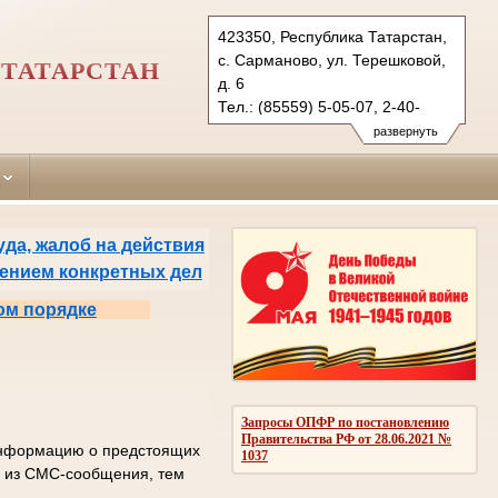
423350, Республика Татарстан,
с. Сарманово, ул. Терешковой,
ТАТАРСТАН
д. 6
Тел.: (85559) 5-05-07, 2-40-
35 (ф.)
развернуть
sarmanovsky.tat@sudrf.ru
да, жалоб на действия
рением конкретных дел
ом порядке
Запросы ОПФР по постановлению
Правительства РФ от 28.06.2021 №
 информацию о предстоящих
1037
од из СМС-сообщения, тем