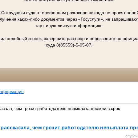
отрудники суда в телефонном разговоре никогда не просят перей
олучения каких-либо документов через «Госуслуги», не запрашивают
карт, иную личную информацию.
упил подобный звонок, завершите разговор и перезвоните по офиц
суда 8(85559)-5-05-07.
информация
азала, чем грозит работодателю невыплата премии в срок
рассказала, чем грозит работодателю невыплата пр
опубли