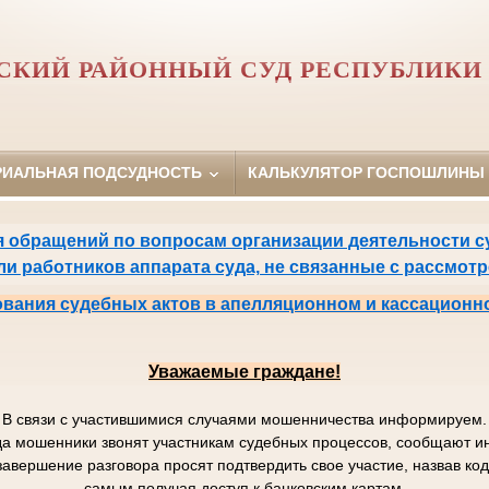
СКИЙ РАЙОННЫЙ СУД РЕСПУБЛИКИ 
РИАЛЬНАЯ ПОДСУДНОСТЬ
КАЛЬКУЛЯТОР ГОСПОШЛИНЫ
 обращений по вопросам организации деятельности су
или работников аппарата суда, не связанные с рассмот
вания судебных актов в апелляционном и кассационн
Уважаемые граждане!
В связи с участившимися случаями мошенничества информируем.
да мошенники звонят участникам судебных процессов, сообщают
завершение разговора просят подтвердить свое участие, назвав к
самым получая доступ к банковским картам.