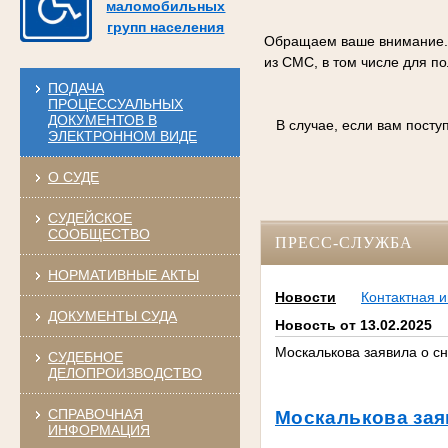
маломобильных
групп населения
Обращаем ваше внимание. С
из СМС, в том числе для п
ПОДАЧА
ПРОЦЕССУАЛЬНЫХ
ДОКУМЕНТОВ В
В случае, если вам пост
ЭЛЕКТРОННОМ ВИДЕ
О СУДЕ
СУДЕЙСКОЕ
СООБЩЕСТВО
ПРЕСС-СЛУЖБА
НОРМАТИВНЫЕ АКТЫ
Новости
Контактная 
ДОКУМЕНТЫ СУДА
Новость от 13.02.2025
Москалькова заявила о с
СУДЕБНОЕ
ДЕЛОПРОИЗВОДСТВО
СПРАВОЧНАЯ
Москалькова зая
ИНФОРМАЦИЯ