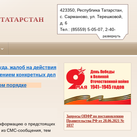
423350, Республика Татарстан,
с. Сарманово, ул. Терешковой,
ТАТАРСТАН
д. 6
Тел.: (85559) 5-05-07, 2-40-
35 (ф.)
развернуть
sarmanovsky.tat@sudrf.ru
да, жалоб на действия
рением конкретных дел
ом порядке
Запросы ОПФР по постановлению
Правительства РФ от 28.06.2021 №
 информацию о предстоящих
1037
од из СМС-сообщения, тем