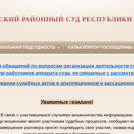
СКИЙ РАЙОННЫЙ СУД РЕСПУБЛИКИ 
РИАЛЬНАЯ ПОДСУДНОСТЬ
КАЛЬКУЛЯТОР ГОСПОШЛИНЫ
 обращений по вопросам организации деятельности су
или работников аппарата суда, не связанные с рассмот
вания судебных актов в апелляционном и кассационн
Уважаемые граждане!
В связи с участившимися случаями мошенничества информируем.
да мошенники звонят участникам судебных процессов, сообщают
завершение разговора просят подтвердить свое участие, назвав к
самым получая доступ к банковским картам.