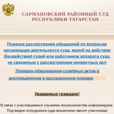
САРМАНОВСКИЙ РАЙОННЫЙ СУД
РЕСПУБЛИКИ ТАТАРСТАН
Порядок рассмотрения обращений по вопросам
организации деятельности суда, жалоб на действия
(бездействия) судей или работников аппарата суда,
не связанные с рассмотрением конкретных дел
Порядок обжалования судебных актов в
апелляционном и кассационном порядке
Уважаемые граждане!
В связи с участившимися случаями мошенничества информируем.
Под видом сотрудников суда мошенники звонят участникам