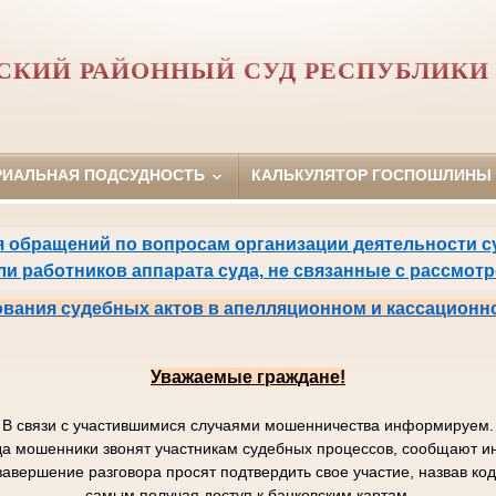
СКИЙ РАЙОННЫЙ СУД РЕСПУБЛИКИ 
РИАЛЬНАЯ ПОДСУДНОСТЬ
КАЛЬКУЛЯТОР ГОСПОШЛИНЫ
 обращений по вопросам организации деятельности су
или работников аппарата суда, не связанные с рассмот
вания судебных актов в апелляционном и кассационн
Уважаемые граждане!
В связи с участившимися случаями мошенничества информируем.
да мошенники звонят участникам судебных процессов, сообщают
завершение разговора просят подтвердить свое участие, назвав к
самым получая доступ к банковским картам.