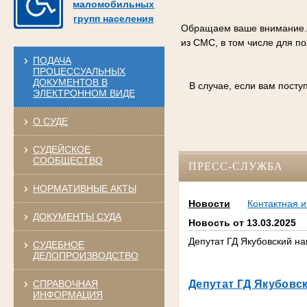
маломобильных
групп населения
Обращаем ваше внимание. С
из СМС, в том числе для п
ПОДАЧА
ПРОЦЕССУАЛЬНЫХ
ДОКУМЕНТОВ В
В случае, если вам пост
ЭЛЕКТРОННОМ ВИДЕ
О СУДЕ
СУДЕЙСКОЕ
СООБЩЕСТВО
ПРЕСС-СЛУЖБА
НОРМАТИВНЫЕ АКТЫ
Новости
Контактная 
ДОКУМЕНТЫ СУДА
Новость от 13.03.2025
Депутат ГД Якубовский н
СУДЕБНОЕ
ДЕЛОПРОИЗВОДСТВО
СПРАВОЧНАЯ
Депутат ГД Якубовс
ИНФОРМАЦИЯ