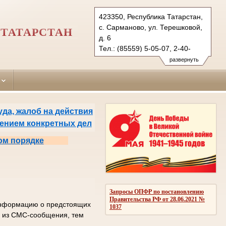
423350, Республика Татарстан,
с. Сарманово, ул. Терешковой,
ТАТАРСТАН
д. 6
Тел.: (85559) 5-05-07, 2-40-
35 (ф.)
развернуть
sarmanovsky.tat@sudrf.ru
да, жалоб на действия
рением конкретных дел
ом порядке
Запросы ОПФР по постановлению
Правительства РФ от 28.06.2021 №
 информацию о предстоящих
1037
од из СМС-сообщения, тем