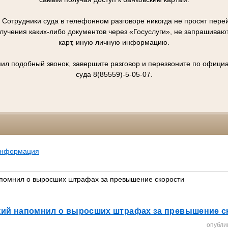
отрудники суда в телефонном разговоре никогда не просят перей
олучения каких-либо документов через «Госуслуги», не запрашивают
карт, иную личную информацию.
упил подобный звонок, завершите разговор и перезвоните по офиц
суда 8(85559)-5-05-07.
информация
апомнил о выросших штрафах за превышение скорости
кий напомнил о выросших штрафах за превышение с
опубли