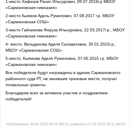
1-место Хафизов Ранис Ильсурович, 09.07.2016г.р МБОУ
«Сармановская-гимназия»
2-место Кыямов Адель Румилович, 07.08.2017 г.р. МБОУ
«Сармановская СОШ»
3-место Гайнемова Фируза Ильнуровна, 22.03.2017г.р., МБОУ
«Сармановская гимназия»
4- место, Вильданова Адиля Салаватовна, 30.01.2015г.р.,
МБОУ «Сармановская СОШ»
5-место, Кыямова Аделя Румиловна, 07.05.2015 г.р. МБОУ
«Сармановская гимназия»
Все победители будут награждены в здание Сармановского
районного суда РТ, не занявшие призовые места, получат
похвальные грамоты.
Благодарим всех за активное участие и поздравляем
победителей!
опубликовано 30.04.2025 09:26 (МСК), изменено 07.05.2025 09:11 (МСК)