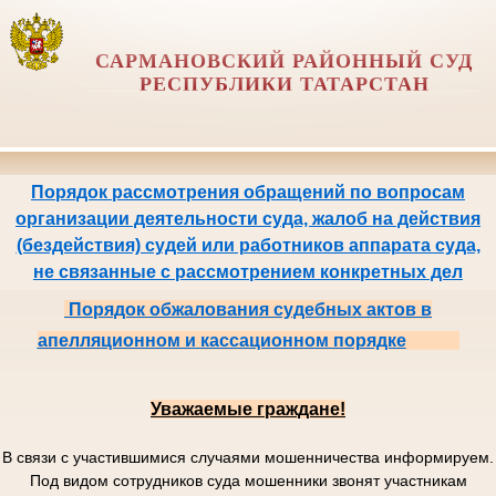
САРМАНОВСКИЙ РАЙОННЫЙ СУД
РЕСПУБЛИКИ ТАТАРСТАН
Порядок рассмотрения обращений по вопросам
организации деятельности суда, жалоб на действия
(бездействия) судей или работников аппарата суда,
не связанные с рассмотрением конкретных дел
Порядок обжалования судебных актов в
апелляционном и кассационном порядке
Уважаемые граждане!
В связи с участившимися случаями мошенничества информируем.
Под видом сотрудников суда мошенники звонят участникам