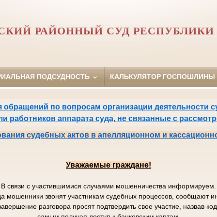
СКИЙ РАЙОННЫЙ СУД РЕСПУБЛИКИ 
РИАЛЬНАЯ ПОДСУДНОСТЬ
КАЛЬКУЛЯТОР ГОСПОШЛИНЫ
 обращений по вопросам организации деятельности су
или работников аппарата суда, не связанные с рассмот
вания судебных актов в апелляционном и кассационн
Уважаемые граждане!
В связи с участившимися случаями мошенничества информируем.
да мошенники звонят участникам судебных процессов, сообщают
завершение разговора просят подтвердить свое участие, назвав к
самым получая доступ к банковским картам.