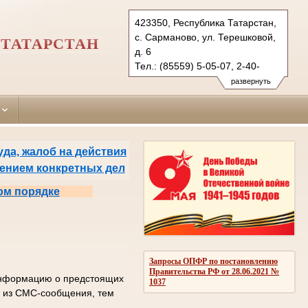
423350, Республика Татарстан,
с. Сарманово, ул. Терешковой,
ТАТАРСТАН
д. 6
Тел.: (85559) 5-05-07, 2-40-
35 (ф.)
развернуть
sarmanovsky.tat@sudrf.ru
да, жалоб на действия
рением конкретных дел
ом порядке
Запросы ОПФР по постановлению
Правительства РФ от 28.06.2021 №
 информацию о предстоящих
1037
од из СМС-сообщения, тем