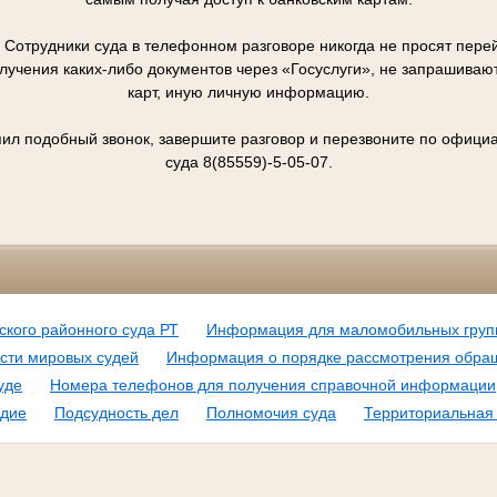
отрудники суда в телефонном разговоре никогда не просят перей
олучения каких-либо документов через «Госуслуги», не запрашивают
карт, иную личную информацию.
упил подобный звонок, завершите разговор и перезвоните по офиц
суда 8(85559)-5-05-07.
кого районного суда РТ
Информация для маломобильных груп
сти мировых судей
Информация о порядке рассмотрения обра
уде
Номера телефонов для получения справочной информации
удие
Подсудность дел
Полномочия суда
Территориальная