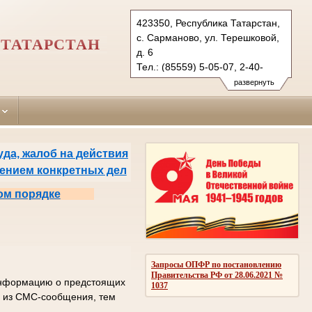
423350, Республика Татарстан,
с. Сарманово, ул. Терешковой,
ТАТАРСТАН
д. 6
Тел.: (85559) 5-05-07, 2-40-
35 (ф.)
развернуть
sarmanovsky.tat@sudrf.ru
да, жалоб на действия
рением конкретных дел
ом порядке
Запросы ОПФР по постановлению
Правительства РФ от 28.06.2021 №
 информацию о предстоящих
1037
од из СМС-сообщения, тем