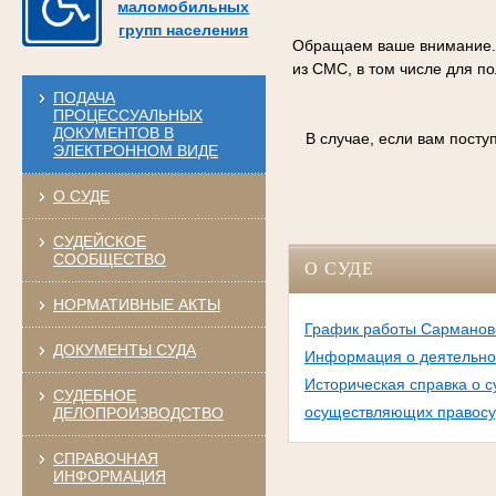
маломобильных
групп населения
Обращаем ваше внимание. С
из СМС, в том числе для п
ПОДАЧА
ПРОЦЕССУАЛЬНЫХ
ДОКУМЕНТОВ В
В случае, если вам пост
ЭЛЕКТРОННОМ ВИДЕ
О СУДЕ
СУДЕЙСКОЕ
СООБЩЕСТВО
О СУДЕ
НОРМАТИВНЫЕ АКТЫ
График работы Сармановс
ДОКУМЕНТЫ СУДА
Информация о деятельно
Историческая справка о с
СУДЕБНОЕ
осуществляющих правос
ДЕЛОПРОИЗВОДСТВО
СПРАВОЧНАЯ
ИНФОРМАЦИЯ