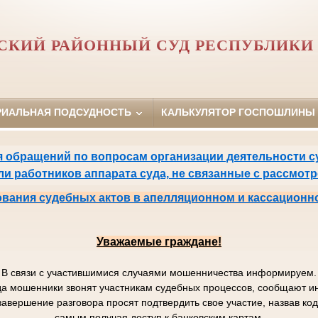
СКИЙ РАЙОННЫЙ СУД РЕСПУБЛИКИ 
РИАЛЬНАЯ ПОДСУДНОСТЬ
КАЛЬКУЛЯТОР ГОСПОШЛИНЫ
 обращений по вопросам организации деятельности су
или работников аппарата суда, не связанные с рассмот
вания судебных актов в апелляционном и кассационн
Уважаемые граждане!
В связи с участившимися случаями мошенничества информируем.
да мошенники звонят участникам судебных процессов, сообщают
завершение разговора просят подтвердить свое участие, назвав к
самым получая доступ к банковским картам.