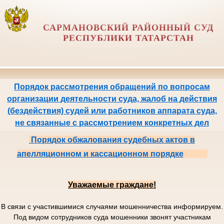
САРМАНОВСКИЙ РАЙОННЫЙ СУД
РЕСПУБЛИКИ ТАТАРСТАН
Порядок рассмотрения обращений по вопросам
организации деятельности суда, жалоб на действия
(бездействия) судей или работников аппарата суда,
не связанные с рассмотрением конкретных дел
Порядок обжалования судебных актов в
апелляционном и кассационном порядке
Уважаемые граждане!
В связи с участившимися случаями мошенничества информируем.
Под видом сотрудников суда мошенники звонят участникам