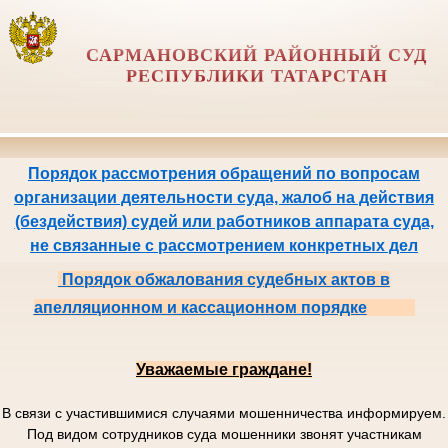
САРМАНОВСКИЙ РАЙОННЫЙ СУД
РЕСПУБЛИКИ ТАТАРСТАН
Порядок рассмотрения обращений по вопросам
организации деятельности суда, жалоб на действия
(бездействия) судей или работников аппарата суда,
не связанные с рассмотрением конкретных дел
Порядок обжалования судебных актов в
апелляционном и кассационном порядке
Уважаемые граждане!
В связи с участившимися случаями мошенничества информируем.
Под видом сотрудников суда мошенники звонят участникам