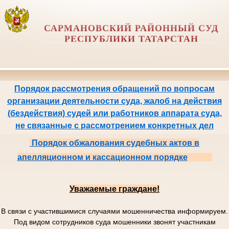
САРМАНОВСКИЙ РАЙОННЫЙ СУД
РЕСПУБЛИКИ ТАТАРСТАН
Порядок рассмотрения обращений по вопросам
организации деятельности суда, жалоб на действия
(бездействия) судей или работников аппарата суда,
не связанные с рассмотрением конкретных дел
Порядок обжалования судебных актов в
апелляционном и кассационном порядке
Уважаемые граждане!
В связи с участившимися случаями мошенничества информируем.
Под видом сотрудников суда мошенники звонят участникам