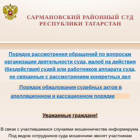
САРМАНОВСКИЙ РАЙОННЫЙ СУД
РЕСПУБЛИКИ ТАТАРСТАН
Порядок рассмотрения обращений по вопросам
организации деятельности суда, жалоб на действия
(бездействия) судей или работников аппарата суда,
не связанные с рассмотрением конкретных дел
Порядок обжалования судебных актов в
апелляционном и кассационном порядке
Уважаемые граждане!
В связи с участившимися случаями мошенничества информируем.
Под видом сотрудников суда мошенники звонят участникам