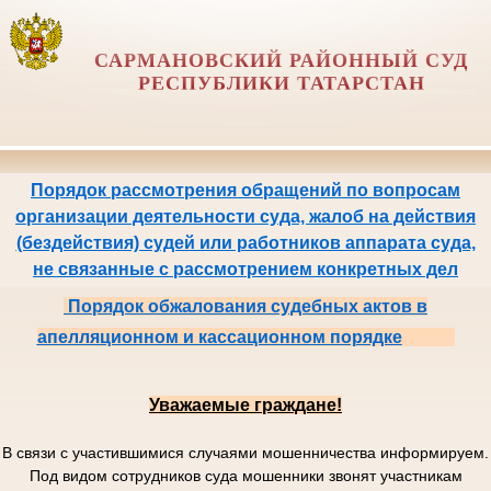
САРМАНОВСКИЙ РАЙОННЫЙ СУД
РЕСПУБЛИКИ ТАТАРСТАН
Порядок рассмотрения обращений по вопросам
организации деятельности суда, жалоб на действия
(бездействия) судей или работников аппарата суда,
не связанные с рассмотрением конкретных дел
Порядок обжалования судебных актов в
апелляционном и кассационном порядке
Уважаемые граждане!
В связи с участившимися случаями мошенничества информируем.
Под видом сотрудников суда мошенники звонят участникам