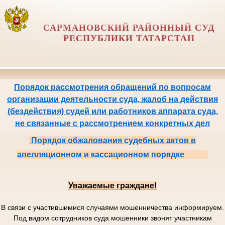
САРМАНОВСКИЙ РАЙОННЫЙ СУД
РЕСПУБЛИКИ ТАТАРСТАН
Порядок рассмотрения обращений по вопросам
организации деятельности суда, жалоб на действия
(бездействия) судей или работников аппарата суда,
не связанные с рассмотрением конкретных дел
Порядок обжалования судебных актов в
апелляционном и кассационном порядке
Уважаемые граждане!
В связи с участившимися случаями мошенничества информируем.
Под видом сотрудников суда мошенники звонят участникам